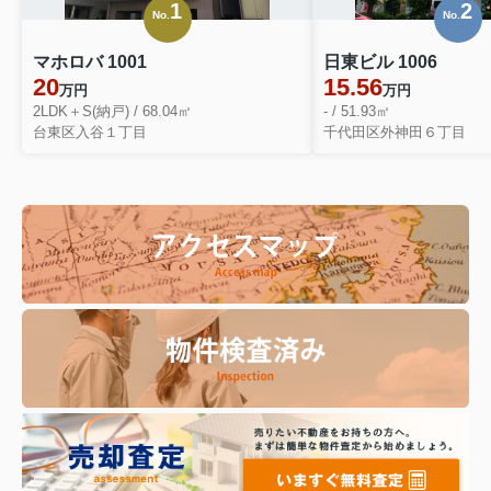
1
2
No.
No.
マホロバ 1001
日東ビル 1006
20
15.56
万円
万円
2LDK＋S(納戸) / 68.04㎡
- / 51.93㎡
台東区入谷１丁目
千代田区外神田６丁目