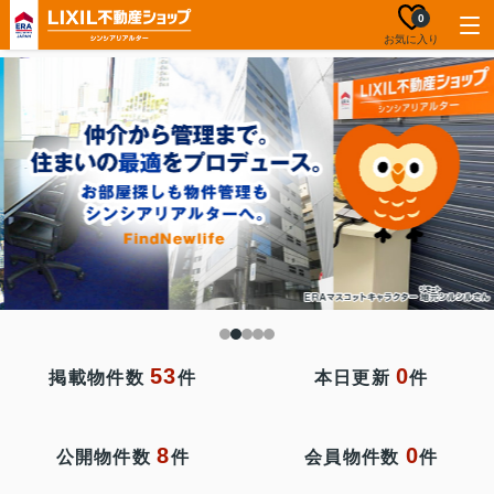
0
お気に入り
53
0
掲載物件数
件
本日更新
件
8
0
公開物件数
件
会員物件数
件