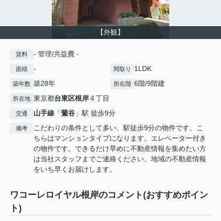
【外観】
- 管理/共益費 -
賃料
-
1LDK
面積
間取り
築28年
6階/9階建
築年数
所在階
東京都
台東区
根岸
４丁目
所在地
山手線
「
鶯谷
」駅 徒歩9分
交通
こだわりの条件として多い、駅徒歩9分の物件です。こ
備考
ちらはマンションタイプになります。エレベーター付き
の物件です。できるだけ早めに不動産情報を集めたい方
は当社スタッフまでご連絡ください。地域の不動産情報
をいち早くお届けします。
ワコーレロイヤル根岸のコメント(おすすめポイン
ト)