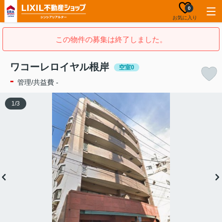
0
お気に入り
この物件の募集は終了しました。
ワコーレロイヤル根岸
空室0
-
管理/共益費 -
1
/
3