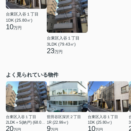
台東区入谷１丁目
1DK (25.80㎡)
10
万円
台東区入谷１丁目
3LDK (79.43㎡)
23
万円
よく見られている物件
台東区入谷１丁目
世田谷区深沢２丁目
台東区入谷１丁目
2LDK＋S(納戸) (68.04㎡)
1R (22.99㎡)
1DK (25.80㎡)
3
20
9
10
万円
万円
万円